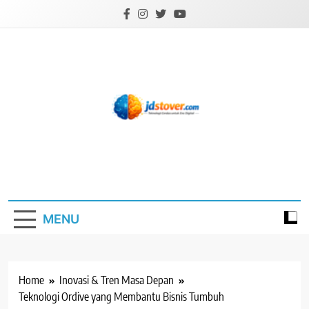
Skip
to
content
Jd Stover.com
Teknologi Cerdas untuk Era Digital
MENU
Home
Inovasi & Tren Masa Depan
Teknologi Ordive yang Membantu Bisnis Tumbuh