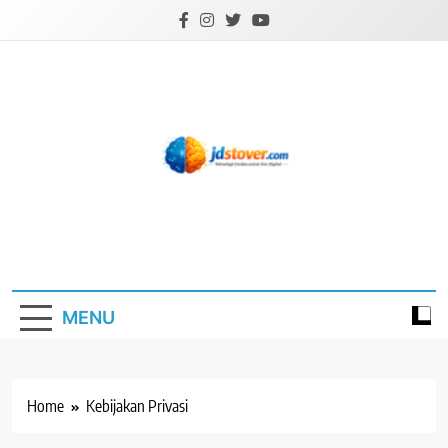
Skip
to
content
Jd Stover.com
Teknologi Cerdas untuk Era Digital
MENU
Home
Kebijakan Privasi