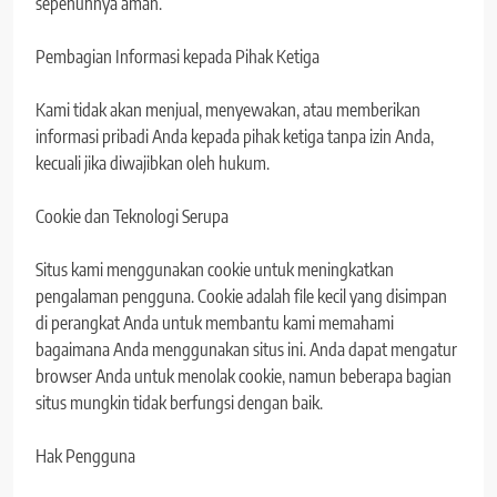
sepenuhnya aman.
Pembagian Informasi kepada Pihak Ketiga
Kami tidak akan menjual, menyewakan, atau memberikan
informasi pribadi Anda kepada pihak ketiga tanpa izin Anda,
kecuali jika diwajibkan oleh hukum.
Cookie dan Teknologi Serupa
Situs kami menggunakan cookie untuk meningkatkan
pengalaman pengguna. Cookie adalah file kecil yang disimpan
di perangkat Anda untuk membantu kami memahami
bagaimana Anda menggunakan situs ini. Anda dapat mengatur
browser Anda untuk menolak cookie, namun beberapa bagian
situs mungkin tidak berfungsi dengan baik.
Hak Pengguna