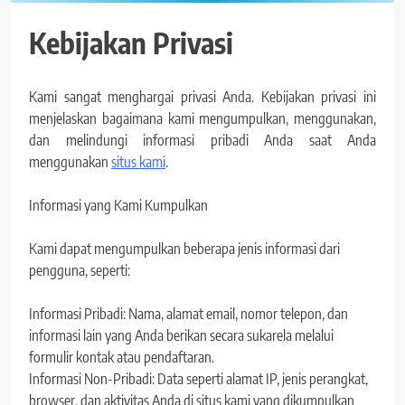
Kebijakan Privasi
Kami sangat menghargai privasi Anda. Kebijakan privasi ini
menjelaskan bagaimana kami mengumpulkan, menggunakan,
dan melindungi informasi pribadi Anda saat Anda
menggunakan
situs kami
.
Informasi yang Kami Kumpulkan
Kami dapat mengumpulkan beberapa jenis informasi dari
pengguna, seperti:
Informasi Pribadi: Nama, alamat email, nomor telepon, dan
informasi lain yang Anda berikan secara sukarela melalui
formulir kontak atau pendaftaran.
Informasi Non-Pribadi: Data seperti alamat IP, jenis perangkat,
browser, dan aktivitas Anda di situs kami yang dikumpulkan